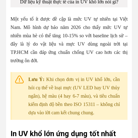
Dữ liệu kỹ thuật thực tế của in UV khổ lớn nói gì?
Một yếu tố ít được đề cập là mức UV tự nhiên tại Việt
Nam. Mô hình dự báo năm 2026 cho thấy mức UV tự
nhiên mùa hè có thể tăng 10-15% so với baseline lịch sử –
đây là lý do vật liệu và mực UV dùng ngoài trời tại
TP.HCM cần đáp ứng chuẩn chống UV cao hơn các thị
trường ôn đới.
Lưu Ý:
Khi chọn đơn vị in UV khổ lớn, cần
hỏi cụ thể về loại mực (UV LED hay UV thủy
ngân), hệ màu (4 hay 6-7 màu), và tiêu chuẩn
kiểm định độ bền theo ISO 15311 – không chỉ
dựa vào lời cam kết chung chung.
In UV khổ lớn ứng dụng tốt nhất