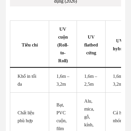
dụng (2026)
UV
cuộn
UV
UV
Tiêu chí
(Roll-
flatbed
hybrid
to-
cứng
Roll)
Khổ in tối
1,6m –
1,6m –
1,6m –
đa
3,2m
2,5m
3,2m
Alu,
Bạt,
mica,
Chất liệu
PVC
Cả hai
gỗ,
phù hợp
cuộn,
nhóm
kính,
film