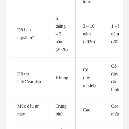
inox
6
tháng
3 – 10
1 – 5
Độ bền
– 2
năm
năm
ngoài trời
năm
(2026)
(2026)
(2026)
Có
Có
Hỗ trợ
(tùy
Không
(tùy
2.5D/varnish
cấu
model)
hình)
Mức đầu tư
Trung
Cao
Cao
máy
bình
nhất