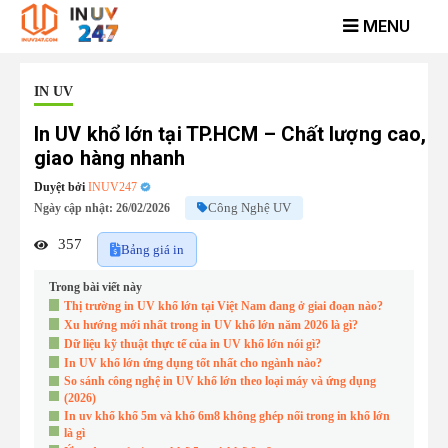
Skip
to
content
IN UV
In UV khổ lớn tại TP.HCM – Chất lượng cao,
giao hàng nhanh
Duyệt bởi
INUV247
Công Nghệ UV
Ngày cập nhật: 26/02/2026
357
Bảng giá in
Trong bài viết này
Thị trường in UV khổ lớn tại Việt Nam đang ở giai đoạn nào?
Xu hướng mới nhất trong in UV khổ lớn năm 2026 là gì?
Dữ liệu kỹ thuật thực tế của in UV khổ lớn nói gì?
In UV khổ lớn ứng dụng tốt nhất cho ngành nào?
So sánh công nghệ in UV khổ lớn theo loại máy và ứng dụng
(2026)
In uv khổ khổ 5m và khổ 6m8 không ghép nối trong in khổ lớn
là gì