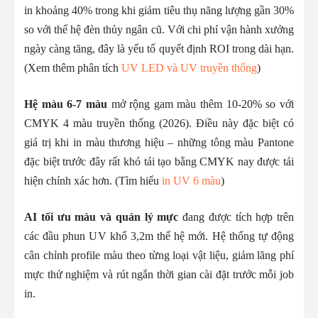
in khoảng 40% trong khi giảm tiêu thụ năng lượng gần 30%
so với thế hệ đèn thủy ngân cũ. Với chi phí vận hành xưởng
ngày càng tăng, đây là yếu tố quyết định ROI trong dài hạn.
(Xem thêm phân tích
UV LED và UV truyền thống
)
Hệ màu 6-7 màu
mở rộng gam màu thêm 10-20% so với
CMYK 4 màu truyền thống (2026). Điều này đặc biệt có
giá trị khi in màu thương hiệu – những tông màu Pantone
đặc biệt trước đây rất khó tái tạo bằng CMYK nay được tái
hiện chính xác hơn. (Tìm hiểu
in UV 6 màu
)
AI tối ưu màu và quản lý mực
đang được tích hợp trên
các đầu phun UV khổ 3,2m thế hệ mới. Hệ thống tự động
cân chỉnh profile màu theo từng loại vật liệu, giảm lãng phí
mực thử nghiệm và rút ngắn thời gian cài đặt trước mỗi job
in.