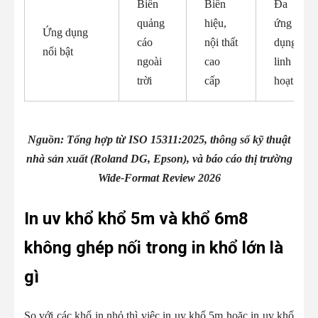
Biển
Biển
Đa
quảng
hiệu,
ứng
Ứng dụng
cáo
nội thất
dụng
nổi bật
ngoài
cao
linh
trời
cấp
hoạt
Nguồn: Tổng hợp từ ISO 15311:2025, thông số kỹ thuật
nhà sản xuất (Roland DG, Epson), và báo cáo thị trường
Wide-Format Review 2026
In uv khổ khổ 5m và khổ 6m8
không ghép nối trong in khổ lớn là
gì
So với các khổ in nhỏ thì việc in uv khổ 5m hoặc in uv khổ