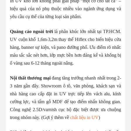
In UV khổ lớn không phải giải pháp “một cỡ cho tất cả” –
hiệu quả của nó phụ thuộc nhiều vào ngành ứng dụng và
yêu cầu cụ thể của từng loại sản phẩm.
Quảng cáo ngoài trời
là phân khúc lớn nhất tại TP.HCM.
UV cuộn khổ 1,6m-3,2m thay thế Hiflex cho biển hiệu cửa
hàng, banner sự kiện, và pano đường phố. Ưu điểm rõ nhất:
màu sắc sắc nét hơn, lớp mực bền hơn đáng kể và không bị
ố vàng sau 6-12 tháng ngoài nắng.
Nội thất thương mại
đang tăng trưởng nhanh nhất trong 2-
3 năm gần đây. Showroom ô tô, văn phòng, khách sạn và
nhà hàng cao cấp đặt in UV trực tiếp lên vách alu, kính
cường lực, và tấm gỗ MDF để tạo điểm nhấn không gian.
Công nghệ 2.5D/varnish cục bộ đặc biệt được ưa chuộng
trong nhóm này. (Gợi ý thêm về
chất liệu in UV
)