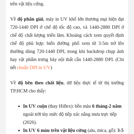
trên vật liệu cứng.
Về
độ phân giải
, máy in UV khổ lớn thương mại hiện đạt
720-1440 DPI ở chế độ tốc độ cao, và 1440-2880 DPI ở
chế độ chất lượng triển lãm. Khoảng cách xem quyết định
chế độ phù hợp: biển đường phố xem từ 3-5m trở lên
thường dùng 720-1440 DPI, trong khi backdrop chụp ảnh
hay vật phẩm trưng bày nội thất cần 1440-2880 DPI. (Chi
tiết
chuẩn DPI in UV
)
Về
độ bền theo chất liệu
, dữ liệu thực tế từ thị trường
TP.HCM cho thấy:
In UV cuộn
(thay Hiflex): bền màu
6 tháng-2 năm
ngoài trời tùy mức độ tiếp xúc nắng mưa trực tiếp
(2026).
In UV 6 màu trên vật liệu cứng
(alu, mica, gỗ):
3-5