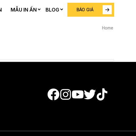
N
MẪU IN ẤN
BLOG
BÁO GIÁ
Home