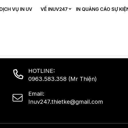
DỊCH VỤ IN UV
VỀ INUV247
IN QUẢNG CÁO SỰ KIỆ
HOTLINE:
0963.583.358 (Mr Thiện)
Email:
Inuv247.thietke@gmail.com